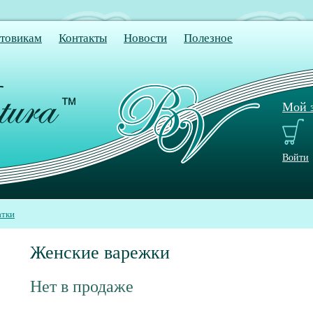
товикам
Контакты
Новости
Полезное
Мой з
Войти
атки
Женские варежки
Нет в продаже