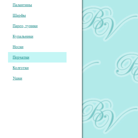
Палантины
Шарфы
Парео, туники
Купальники
Носки
Перчатки
Колготки
Ушки