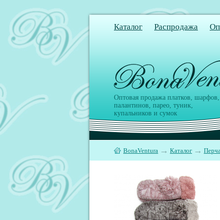
Каталог
Распродажа
Оп
Оптовая продажа платков, шарфов,
палантинов, парео, туник,
купальников и сумок
→
→
BonaVentura
Каталог
Перч