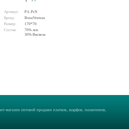
Артикул:
P-L.Pr.N
Бренд:
BonaVentura
Размер:
170*70
Состав:
70% лен
30% Вискоза
ет-магазин оптовой продажи платков, шарфов, палантинов,