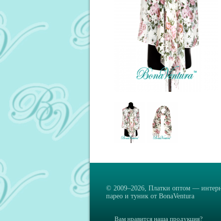
© 2009–2026,
Платки оптом — интерн
парео и туник от BonaVentura
Вам нравится наша продукция?