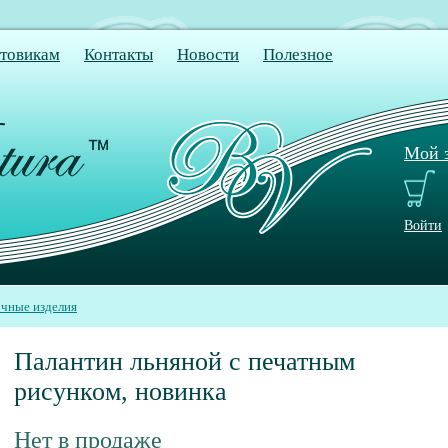
товикам
Контакты
Новости
Полезное
Мой з
Войти
чные изделия
Палантин льняной с печатным
рисунком, новинка
Нет в продаже