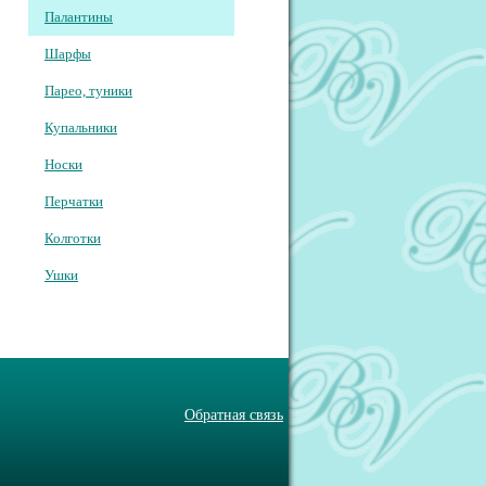
Палантины
Шарфы
Парео, туники
Купальники
Носки
Перчатки
Колготки
Ушки
Обратная связь