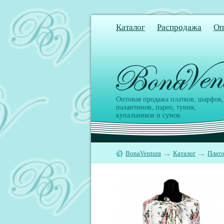
Каталог
Распродажа
Оп
Оптовая продажа платков, шарфов,
палантинов, парео, туник,
купальников и сумок
→
→
BonaVentura
Каталог
Плато