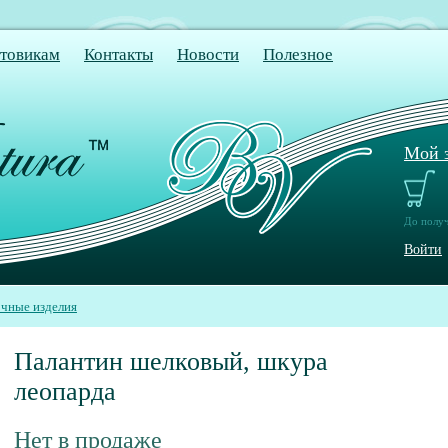
товикам
Контакты
Новости
Полезное
Мой з
До получ
Войти
чные изделия
Палантин шелковый, шкура
леопарда
Нет в продаже