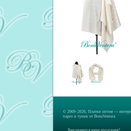
© 2009–2026,
Платки оптом — интерн
парео и туник от BonaVentura
Вам нравится наша продукция?