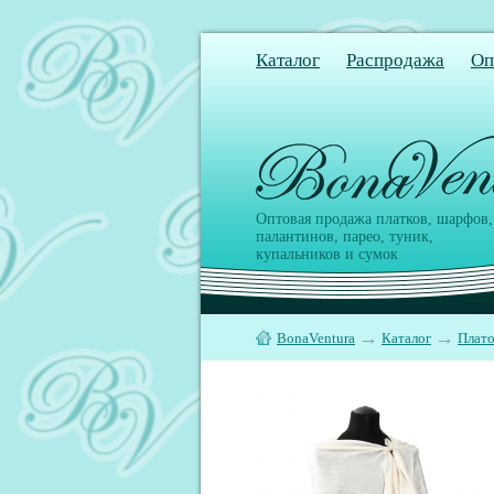
Каталог
Распродажа
Оп
Оптовая продажа платков, шарфов,
палантинов, парео, туник,
купальников и сумок
→
→
BonaVentura
Каталог
Плато