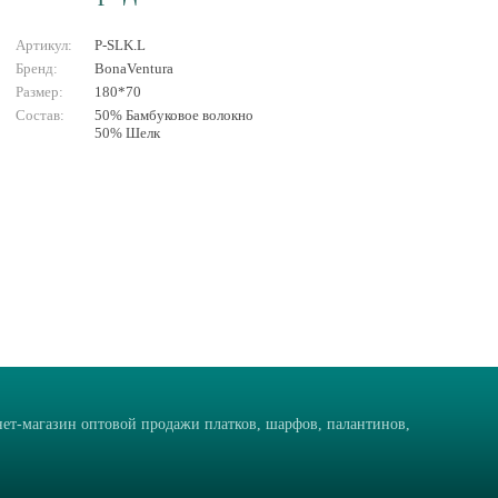
Артикул:
P-SLK.L
Бренд:
BonaVentura
Размер:
180*70
Состав:
50% Бамбуковое волокно
50% Шелк
ет-магазин оптовой продажи платков, шарфов, палантинов,