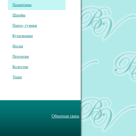
Палантины
Шарфы
Парео, туники
Купальники
Носки
Перчатки
Колготки
Ушки
Обратная связь